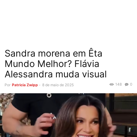
Sandra morena em Êta
Mundo Melhor? Flávia
Alessandra muda visual
148
0
Por
Patricia Zwipp
-
8 de maio de 2025