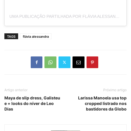
UMA PUBLICAÇÃO PARTILHADA POR FLÁVIA ALESSANDRA (@FLAVIAALESSANDRA)
TAGS
flávia alessandra
Artigo anterior
Próximo artigo
Maya de slip dress, Galisteu
Larissa Manoela usa top
e + looks do níver de Leo
cropped listrado nos
Dias
bastidores da Globo