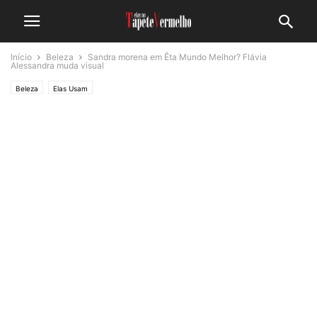
Início
Beleza
Sandra morena em Êta Mundo Melhor? Flávia
Alessandra muda visual
Beleza
Elas Usam