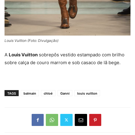
Louis Vuitton (Foto: Divulgação)
A
Louis Vuitton
sobrepôs vestido estampado com brilho
sobre calça de couro marrom e sob casaco de lã bege.
TAGS
balmain
chloé
Ganni
louis vuitton