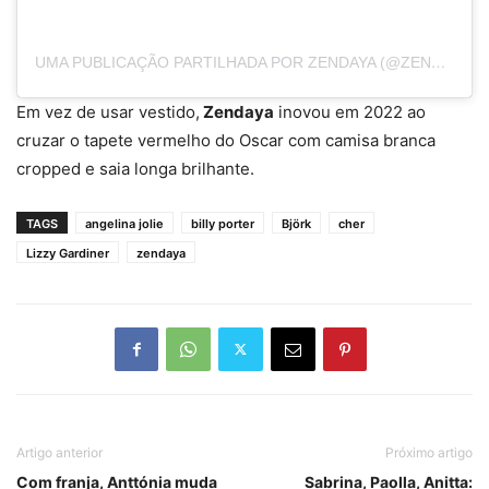
UMA PUBLICAÇÃO PARTILHADA POR ZENDAYA (@ZENDAYA)
Em vez de usar vestido,
Zendaya
inovou em 2022 ao
cruzar o tapete vermelho do Oscar com camisa branca
cropped e saia longa brilhante.
TAGS
angelina jolie
billy porter
Björk
cher
Lizzy Gardiner
zendaya
Artigo anterior
Próximo artigo
Com franja, Anttónia muda
Sabrina, Paolla, Anitta: