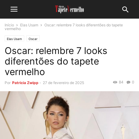
Início
Elas Usam
Oscar: relembre 7 looks diferentões do tapete
vermelho
Elas Usam
Oscar
Oscar: relembre 7 looks
diferentões do tapete
vermelho
84
0
Por
Patricia Zwipp
-
27 de fevereiro de 2025