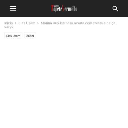
Início
Elas Usam
Marina Ruy Barbosa acerta com colete e calça
cargo
Elas Usam
Zoom