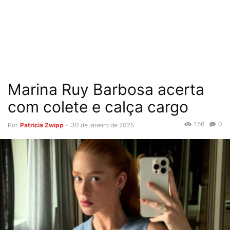
Marina Ruy Barbosa acerta
com colete e calça cargo
156
0
Por
Patricia Zwipp
-
30 de janeiro de 2025