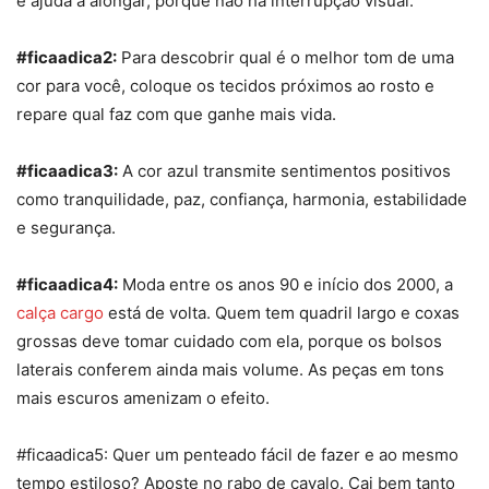
e ajuda a alongar, porque não há interrupção visual.
#ficaadica2:
Para descobrir qual é o melhor tom de uma
cor
para você, coloque os tecidos próximos ao rosto e
repare qual faz com que ganhe mais vida.
#ficaadica3:
A cor azul transmite sentimentos positivos
como tranquilidade, paz, confiança, harmonia, estabilidade
e segurança.
#ficaadica4:
Moda entre os anos 90 e início dos 2000, a
calça
car
go
está de volta. Quem tem quadril largo e coxas
grossas deve tomar cuidado com ela, porque os bolsos
laterais conferem ainda mais volume. As peças em tons
mais escuros amenizam o efeito.
#ficaadica5: Quer um penteado fácil de fazer e ao mesmo
tempo estiloso? Aposte no rabo de cavalo. Cai bem tanto