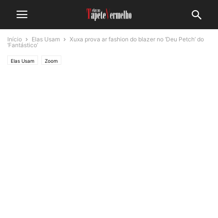
Início
Elas Usam
Xuxa prova ar fashion do blazer no ‘Deu Petch’ do
‘Fantástico’
Elas Usam
Zoom