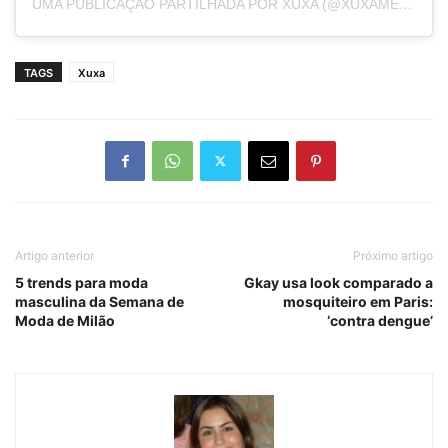
UMA PUBLICAÇÃO PARTILHADA POR XUXA (@XUXAMENEGHEL)
TAGS
Xuxa
Artigo anterior
Próximo artigo
5 trends para moda
Gkay usa look comparado a
masculina da Semana de
mosquiteiro em Paris:
Moda de Milão
‘contra dengue’