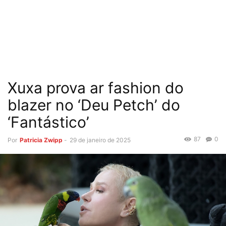
Xuxa prova ar fashion do
blazer no ‘Deu Petch’ do
‘Fantástico’
87
0
Por
Patricia Zwipp
-
29 de janeiro de 2025