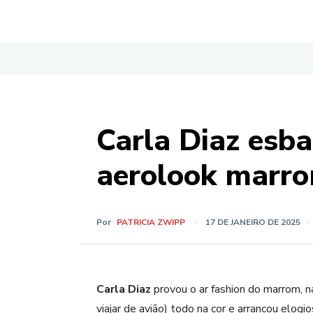
Carla Diaz esba
aerolook marr
Por
PATRICIA ZWIPP
17 DE JANEIRO DE 2025
Carla Diaz
provou o ar fashion do marrom, n
viajar de avião) todo na cor e arrancou elog