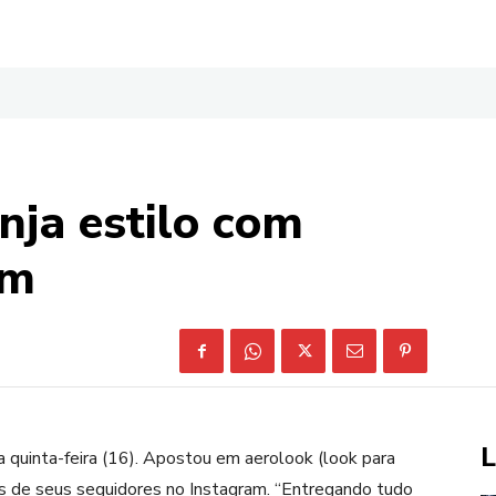
nja estilo com
om
L
a quinta-feira (16). Apostou em aerolook (look para
ios de seus seguidores no Instagram. “Entregando tudo