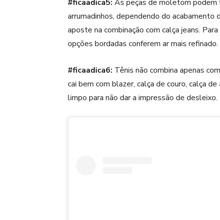
#ficaadica5:
As peças de
moletom
podem f
arrumadinhos, dependendo do acabamento d
aposte na combinação com calça jeans. Para
opções bordadas conferem ar mais refinado.
#ficaadica6:
Tênis
não combina apenas com 
cai bem com blazer, calça de couro, calça de
limpo para não dar a impressão de desleixo.