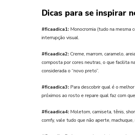
Dicas para se inspirar n
#ficaadica1:
Monocromia (tudo na mesma cor)
interrupção visual.
#ficaadica2:
Creme, marrom, caramelo, are
composta por cores neutras, o que facilita na
considerada o “novo preto”.
#ficaadica3:
Para descobrir qual é o melh
próximos ao rosto e repare qual faz com que
#ficaadica4:
Moletom, camiseta, tênis, shor
comfy
, vale tudo que não aperte, machuque