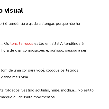
o visual
 é tendência e ajuda a alongar, porque não há
ia… Os
tons
terro
sos
estão em alta! A tendência é
 hora de criar composições e, por isso, passou a ser
or tom de uma
cor
para você, coloque os tecidos
 ganhe mais vida.
ts folgados, vestido soltinho,
mule
, mochila
… No
estilo
, marque ou delimite movimentos.