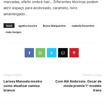
marcadas, efeito ombré hair… Diferentes técnicas podem
abrir espaço para acobreado, caramelo, loiro
amanteigado…
TAGS
agatha moreira
Bruna Marquezine
isabella fiorentino
malu borges
Artigo anterior
Próximo artigo
Larissa Manoela mostra
Com Alê Ambrosio, Oscar de
como atualizar camisa
moda premia 1ª modelo
branca
trans