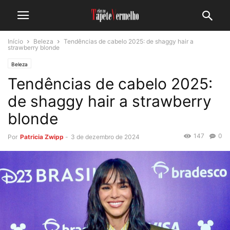
Início
Beleza
Tendências de cabelo 2025: de shaggy hair a
strawberry blonde
Beleza
Tendências de cabelo 2025:
de shaggy hair a strawberry
blonde
147
0
Por
Patricia Zwipp
-
3 de dezembro de 2024