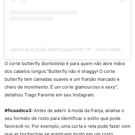
UMA PUBLICAÇÃO PARTILHADA POR TP – TIAGO PARENTE (@TIPARENTE)
O corte butterfly (borboleta) é para quem não abre mãos
dos cabelos longos.”Butterfly não é shaggy! O corte
butterfly tem camadas suaves e um franjão marcado e
cheio de movimento. É um corte glamouroso e sexy”,
detalhou Tiago Parente em seu Instagram.
#ficaadica3:
Antes de aderir à moda da franja, analise o
seu formato de rosto para identificar o estilo que pode
favorecê-lo. Por exemplo, uma curta e reta pode fazer com
que as bochechas se acentuem muito em um rosto