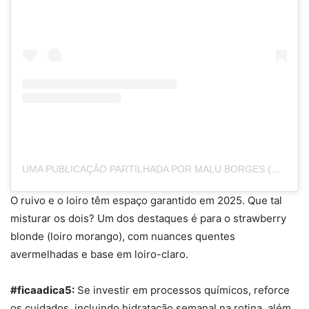
UMA PUBLICAÇÃO PARTILHADA POR MALU BORGES (@MALUBORGESM)
O ruivo e o loiro têm espaço garantido em 2025. Que tal
misturar os dois? Um dos destaques é para o strawberry
blonde (loiro morango), com nuances quentes
avermelhadas e base em loiro-claro.
#ficaadica5:
Se investir em processos químicos, reforce
os cuidados, incluindo hidratação semanal na rotina, além