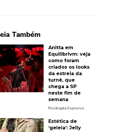
eia Também
Anitta em
Equilibrivm: veja
como foram
criados os looks
da estreia da
turnê, que
chega a SP
neste fim de
semana
Rosângela Espinossi
Estética de
‘geleia’: Jelly