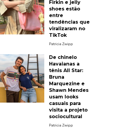
Firkin e jelly
shoes estão
entre
tendências que
viralizaram no
TikTok
Patricia Zwipp
De chinelo
Havaianas a
tênis All Star:
Bruna
Marquezine e
Shawn Mendes
usam looks
casuais para
visita a projeto
sociocultural
Patricia Zwipp