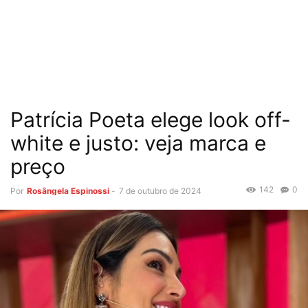
Patrícia Poeta elege look off-
white e justo: veja marca e
preço
142
0
Por
Rosângela Espinossi
-
7 de outubro de 2024