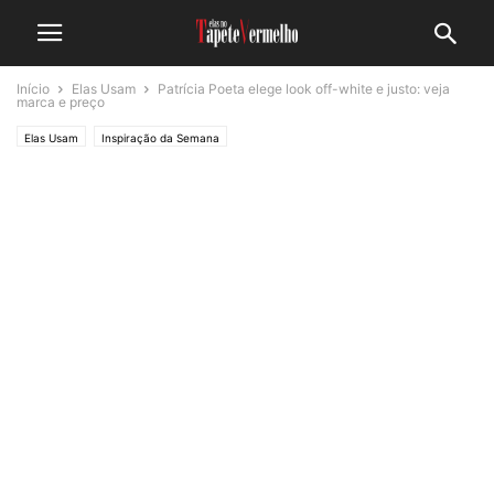
Início
Elas Usam
Patrícia Poeta elege look off-white e justo: veja
marca e preço
Elas Usam
Inspiração da Semana