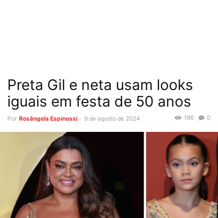
Preta Gil e neta usam looks
iguais em festa de 50 anos
186
0
Por
Rosângela Espinossi
-
9 de agosto de 2024