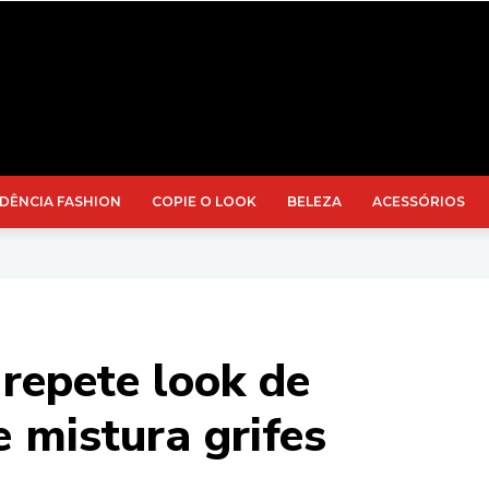
DÊNCIA FASHION
COPIE O LOOK
BELEZA
ACESSÓRIOS
 repete look de
e mistura grifes