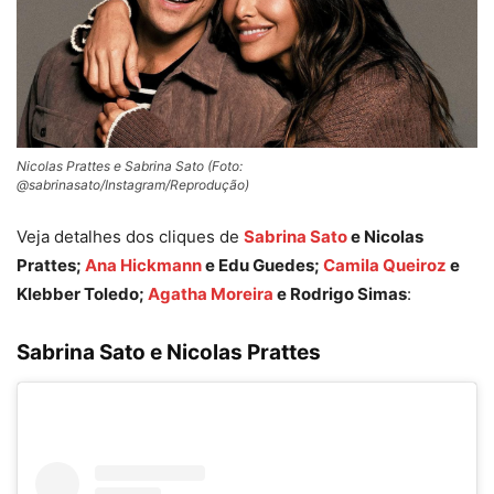
Nicolas Prattes e Sabrina Sato (Foto:
@sabrinasato/Instagram/Reprodução)
Veja detalhes dos cliques de
Sabrina Sato
e Nicolas
Prattes;
Ana Hickmann
e Edu Guedes;
Camila Queiroz
e
Klebber Toledo;
Agatha Moreira
e Rodrigo Simas
:
Sabrina Sato e Nicolas Prattes