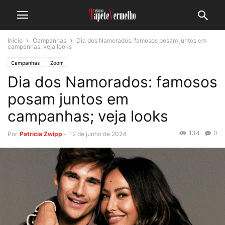
Início
Campanhas
Dia dos Namorados: famosos posam juntos em
campanhas; veja looks
Campanhas
Zoom
Dia dos Namorados: famosos
posam juntos em
campanhas; veja looks
134
0
Por
Patricia Zwipp
-
12 de junho de 2024