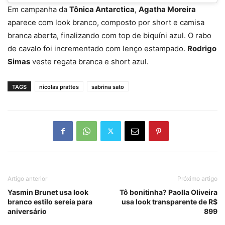
Em campanha da
Tônica Antarctica
,
Agatha Moreira
aparece com look branco, composto por short e camisa
branca aberta, finalizando com top de biquíni azul. O rabo
de cavalo foi incrementado com lenço estampado.
Rodrigo
Simas
veste regata branca e short azul.
TAGS
nicolas prattes
sabrina sato
Artigo anterior
Próximo artigo
Yasmin Brunet usa look
Tô bonitinha? Paolla Oliveira
branco estilo sereia para
usa look transparente de R$
aniversário
899