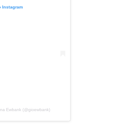
o Instagram
anna Ewbank (@gioewbank)