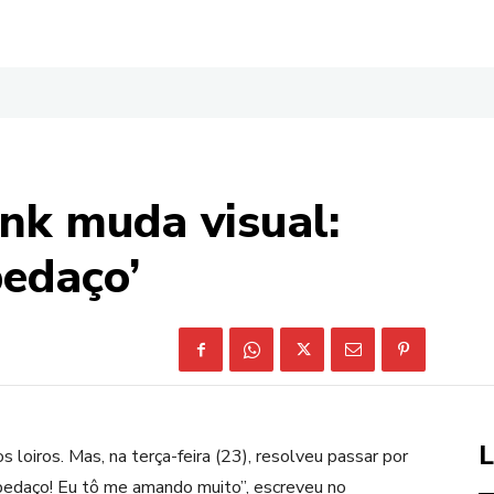
k muda visual:
pedaço’
L
 loiros. Mas, na terça-feira (23), resolveu passar por
 pedaço! Eu tô me amando muito”, escreveu no