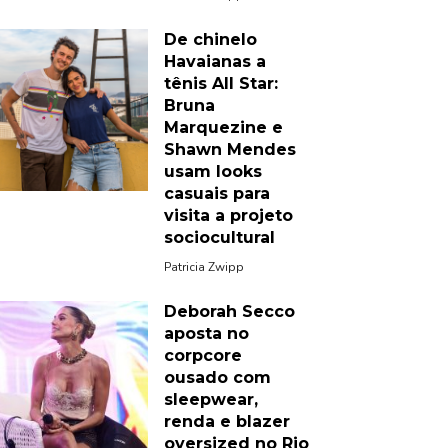
De chinelo
Havaianas a
tênis All Star:
Bruna
Marquezine e
Shawn Mendes
usam looks
casuais para
visita a projeto
sociocultural
Patricia Zwipp
Deborah Secco
aposta no
corpcore
ousado com
sleepwear,
renda e blazer
oversized no Rio