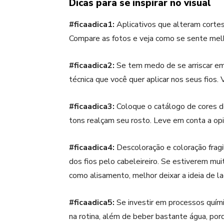
Dicas para se inspirar no visual
#ficaadica1:
Aplicativos que alteram cortes
Compare as fotos e veja como se sente mel
#ficaadica2:
Se tem medo de se arriscar em
técnica que você quer aplicar nos seus fios.
#ficaadica3:
Coloque o catálogo de cores de 
tons realçam seu rosto. Leve em conta a opin
#ficaadica4:
Descoloração e coloração fragil
dos fios pelo cabeleireiro. Se estiverem mui
como alisamento, melhor deixar a ideia de l
#ficaadica5:
Se investir em processos químic
na rotina, além de beber bastante água, por