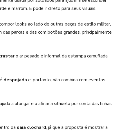
ialmente usada por soldados para ajudar a se esconder
de e marrom. E pode ir direto para seus visuais.
ompor looks ao lado de outras peças de estilo militar,
ém das parkas e das com botões grandes, principalmente
trastar
o ar pesado e informal da estampa camuflada
 é
despojada
e, portanto, não combina com eventos
juda a alongar e a afinar a silhueta por conta das linhas
entro da
saia clochard
, já que a proposta é mostrar a