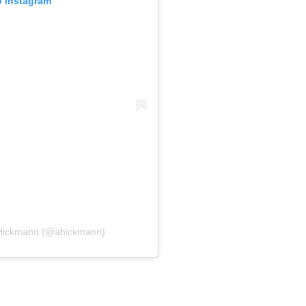
o Instagram
 Hickmann (@ahickmann)