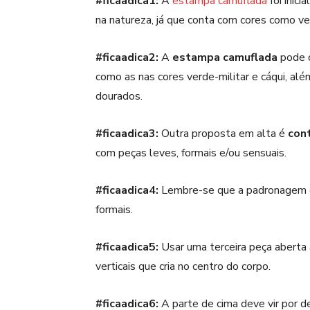
#ficaadica1:
A
estampa camuflada
foi inic
na natureza, já que conta com cores como ver
#ficaadica2:
A
estampa camuflada
pode c
como as nas cores verde-militar e cáqui, al
dourados.
#ficaadica3:
Outra proposta em alta é
con
com peças leves, formais e/ou sensuais.
#ficaadica4:
Lembre-se que a padronagem
formais.
#ficaadica5:
Usar uma terceira peça aberta a
verticais que cria no centro do corpo.
#ficaadica6:
A parte de cima deve vir por d