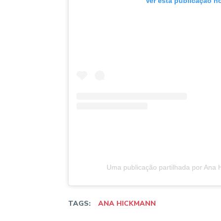
Ver esta publicação n
Uma publicação partilhada por Ana
TAGS:
ANA HICKMANN