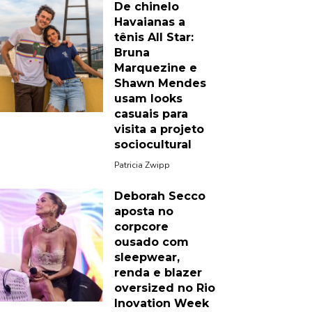
De chinelo
Havaianas a
tênis All Star:
Bruna
Marquezine e
Shawn Mendes
usam looks
casuais para
visita a projeto
sociocultural
Patricia Zwipp
Deborah Secco
aposta no
corpcore
ousado com
sleepwear,
renda e blazer
oversized no Rio
Inovation Week