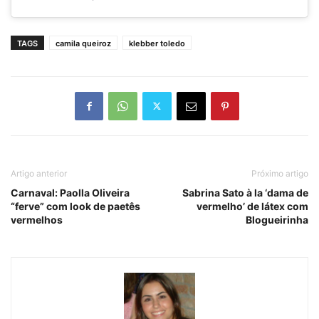
TAGS
camila queiroz
klebber toledo
Artigo anterior
Próximo artigo
Carnaval: Paolla Oliveira
Sabrina Sato à la ‘dama de
“ferve” com look de paetês
vermelho’ de látex com
vermelhos
Blogueirinha