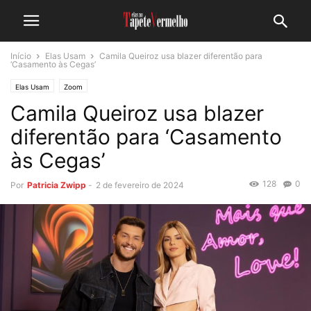
Início
Elas Usam
Camila Queiroz usa blazer diferentão para
‘Casamento às Cegas’
Elas Usam
Zoom
Camila Queiroz usa blazer
diferentão para ‘Casamento
às Cegas’
128
0
Por
Patricia Zwipp
-
2 de fevereiro de 2024