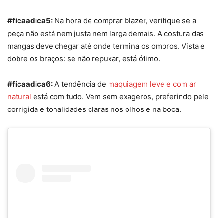
#ficaadica5:
Na hora de comprar
bla
zer
, verifique se a
peça não está nem justa nem larga demais. A costura das
mangas deve chegar até onde termina os ombros. Vista e
dobre os braços: se não repuxar, está ótimo.
#ficaadica6:
A tendência de
maquiag
em le
ve
e com ar
natural
está
com tudo. Vem sem exageros, preferindo pele
corrigida e tonalidades claras nos olhos e na boca.