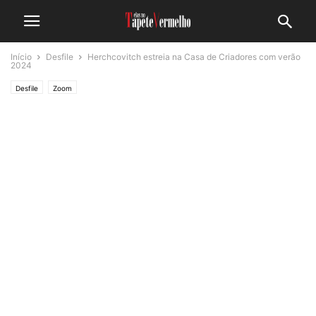
Início
Desfile
Herchcovitch estreia na Casa de Criadores com verão
2024
Desfile
Zoom