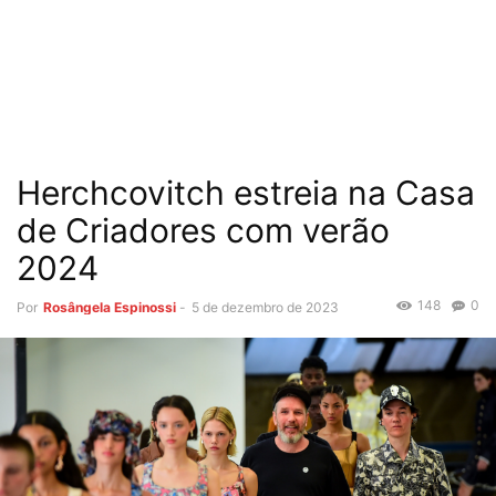
Herchcovitch estreia na Casa
de Criadores com verão
2024
148
0
Por
Rosângela Espinossi
-
5 de dezembro de 2023