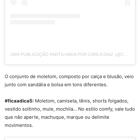
UMA PUBLICAÇÃO PARTILHADA POR CARLA DIAZ (@CARLADIAZ)
O conjunto de moletom, composto por calça e blusão, veio
junto com sandália e bolsa em tons diferentes.
#ficaadica5:
Moletom, camiseta, tênis, shorts folgados,
vestido soltinho,
mule
, mochila
… No
estilo
com
fy
, vale tudo
que não aperte, machuque, marque ou delimite
movimentos.