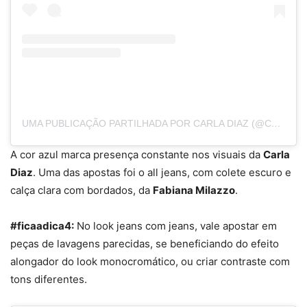
UMA PUBLICAÇÃO PARTILHADA POR CARLA DIAZ (@CARLADIAZ)
A cor azul marca presença constante nos visuais da
Carla
Diaz
. Uma das apostas foi o all jeans, com colete escuro e
calça clara com bordados, da
Fabiana Milazzo
.
#ficaadica4:
No look
jean
s co
m
jean
s
, vale apostar em
peças de lavagens parecidas, se beneficiando do efeito
alongador do look monocromático, ou criar contraste com
tons diferentes.