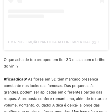
UMA PUBLICAÇÃO PARTILHADA POR CARLA DIAZ (@CARLADIAZ)
O que acha de top cropped em flor 3D e saia com o brilho
do vinil?
#ficaadica6:
As
flores em
3D
têm
marcado
presença
constante nos looks das famosas. Das pequenas às
grandes, podem ser aplicadas em diferentes partes das
roupas. A proposta confere romantismo, além de textura e
volume. Portanto, cuidado! A dica é deixá-la longe das
regiões que queira disfarçar medidas. Mas isso não é uma