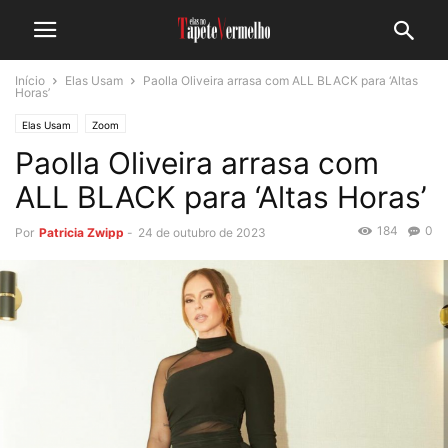
Início
Elas Usam
Paolla Oliveira arrasa com ALL BLACK para ‘Altas
Horas’
Elas Usam
Zoom
Paolla Oliveira arrasa com
ALL BLACK para ‘Altas Horas’
184
0
Por
Patricia Zwipp
-
24 de outubro de 2023