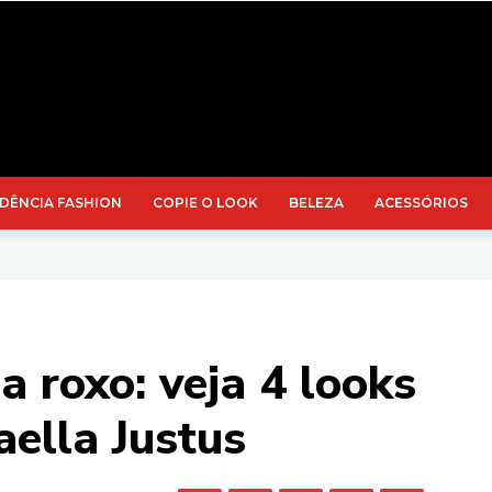
DÊNCIA FASHION
COPIE O LOOK
BELEZA
ACESSÓRIOS
 roxo: veja 4 looks
aella Justus