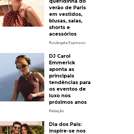
queridinha do
verão de Paris
em vestidos,
blusas, saias,
shorts e
acessórios
Rosângela Espinossi
DJ Carol
Emmerick
aponta as
principais
tendências para
os eventos de
luxo nos
próximos anos
Redação
Dia dos Pais:
inspire-se nos