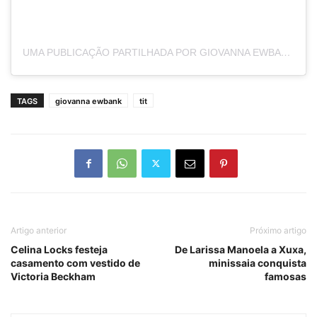
UMA PUBLICAÇÃO PARTILHADA POR GIOVANNA EWBANK (@GIOEWBANK)
TAGS
giovanna ewbank
tit
Artigo anterior
Próximo artigo
Celina Locks festeja
De Larissa Manoela a Xuxa,
casamento com vestido de
minissaia conquista
Victoria Beckham
famosas