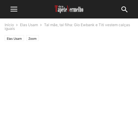
Início
Elas Usam
Tal mãe, tal filha: Gio Ewbank e Titi vestem calças
iguais
Elas Usam
Zoom