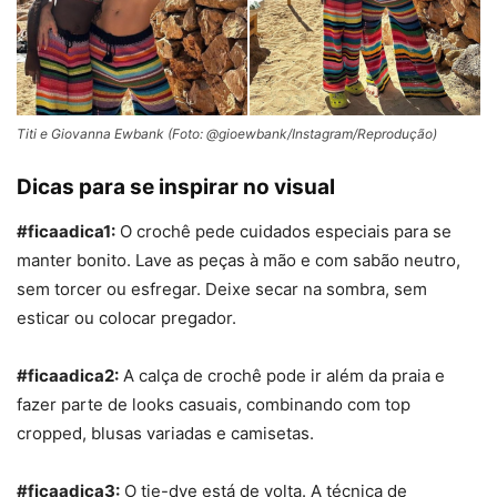
Titi e Giovanna Ewbank (Foto: @gioewbank/Instagram/Reprodução)
Dicas para se inspirar no visual
#ficaadica1:
O crochê pede cuidados especiais para se
manter bonito. Lave as peças à mão e com sabão neutro,
sem torcer ou esfregar. Deixe secar na sombra, sem
esticar ou colocar pregador.
#ficaadica2:
A calça de crochê pode ir além da praia e
fazer parte de looks casuais, combinando com top
cropped, blusas variadas e camisetas.
#ficaadica3:
O
tie-dye
está de volta. A técnica de