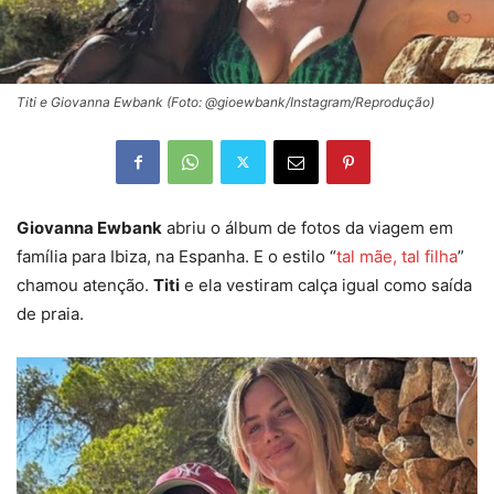
Titi e Giovanna Ewbank (Foto: @gioewbank/Instagram/Reprodução)
Giovanna Ewbank
abriu o álbum de fotos da viagem em
família para Ibiza, na Espanha. E o estilo “
tal mãe, tal filha
”
chamou atenção.
Titi
e ela vestiram calça igual como saída
de praia.