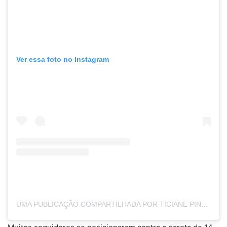
Ver essa foto no Instagram
UMA PUBLICAÇÃO COMPARTILHADA POR TICIANE PINHEIRO 🅰️+ (@TICIPINHEIRO)