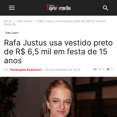
Início
Elas Usam
Rafa Justus usa vestido preto de R$ 6,5 mil em
festa de...
Elas Usam
Rafa Justus usa vestido preto
de R$ 6,5 mil em festa de 15
anos
401
0
Por
Rosângela Espinossi
-
25 de setembro de 2023