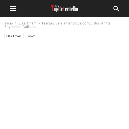
Início
Elas Amam
Franjas: veja a trend que conquistou Anitta,
Beyoncé e Galisteu
Elas Amam
Zoom