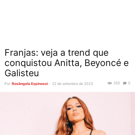
Franjas: veja a trend que
conquistou Anitta, Beyoncé e
Galisteu
355
0
Por
Rosângela Espinossi
-
22 de setembro de 2023