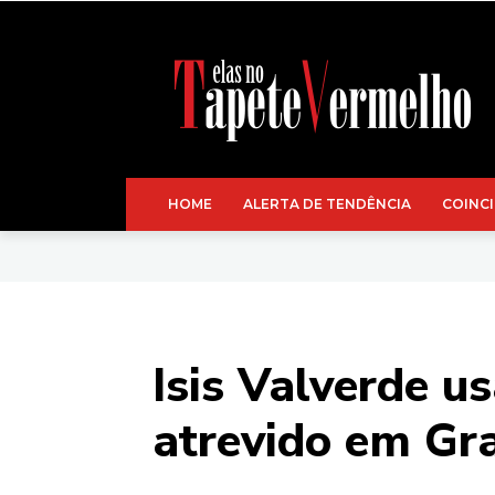
HOME
ALERTA DE TENDÊNCIA
COINCI
Isis Valverde u
atrevido em G