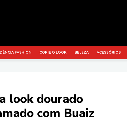
DÊNCIA FASHION
COPIE O LOOK
BELEZA
ACESSÓRIOS
sa look dourado
ramado com Buaiz