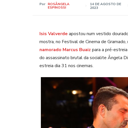
Por
ROSÂNGELA
14 DE AGOSTO DE
ESPINOSSI
2023
Isis Valverde
apostou num vestido dourado 
mostra, no Festival de Cinema de Gramado, 
namorado Marcus Buaiz
para a pré-estrei
do assassinato brutal da socialite Ângela 
estreia dia 31 nos cinemas.