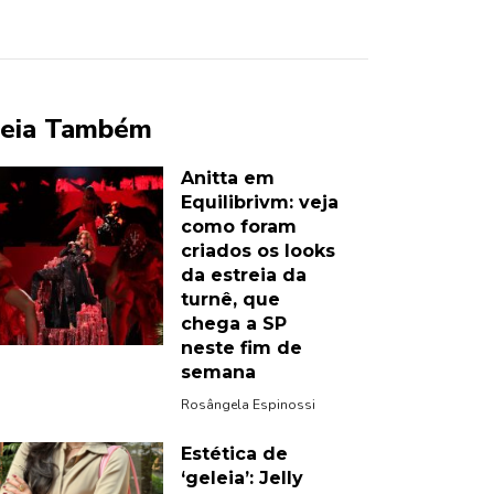
eia Também
Anitta em
Equilibrivm: veja
como foram
criados os looks
da estreia da
turnê, que
chega a SP
neste fim de
semana
Rosângela Espinossi
Estética de
‘geleia’: Jelly