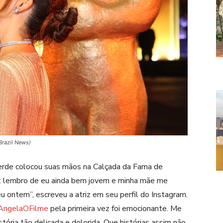
Brazil News)
lverde colocou suas mãos na Calçada da Fama de
: lembro de eu ainda bem jovem e minha mãe me
eu ontem”, escreveu a atriz em seu perfil do Instagram.
AngelaOFilme
pela primeira vez foi emocionante. Me
stória tão delicada e dolorida. Que histórias assim não