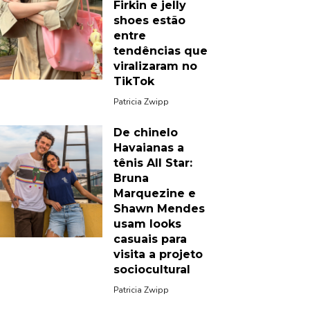
Firkin e jelly
shoes estão
entre
tendências que
viralizaram no
TikTok
Patricia Zwipp
De chinelo
Havaianas a
tênis All Star:
Bruna
Marquezine e
Shawn Mendes
usam looks
casuais para
visita a projeto
sociocultural
Patricia Zwipp