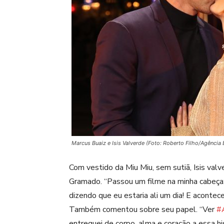
Marcus Buaiz e Isis Valverde (Foto: Roberto Filho/Agência 
Com vestido da Miu Miu, sem sutiã, Isis va
Gramado. “Passou um filme na minha cabeça
dizendo que eu estaria ali um dia! E acontec
Também comentou sobre seu papel. “Ver
#
entreguei de corpo, alma e coração a essa hi