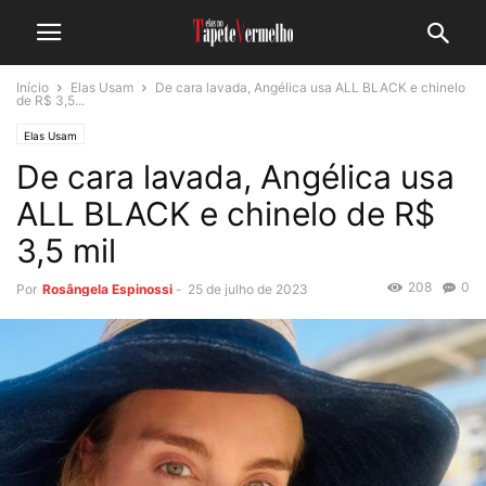
Início
Elas Usam
De cara lavada, Angélica usa ALL BLACK e chinelo
de R$ 3,5...
Elas Usam
De cara lavada, Angélica usa
ALL BLACK e chinelo de R$
3,5 mil
208
0
Por
Rosângela Espinossi
-
25 de julho de 2023