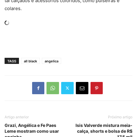
tal calçados e acessórios coloridos, como pulseiras e
colares.
TAGS
all black
angelica
Artigo anterior
Próximo artigo
Grazi, Angélica e Fe Paes
Isis Valverde mistura meia-
Leme mostram como usar
calça, shorts e bolsa de R$
oncinha
17,5 mil