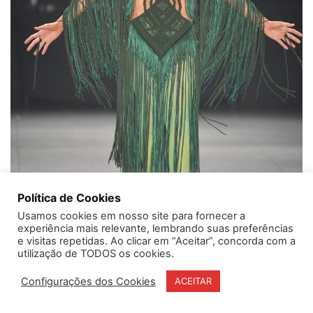
Política de Cookies
Usamos cookies em nosso site para fornecer a
experiência mais relevante, lembrando suas preferências
e visitas repetidas. Ao clicar em “Aceitar”, concorda com a
utilização de TODOS os cookies.
Dandara Queiroz no desfile da Santa Resistência (Foto: Marcelo Soubhia/
@agfotosite/Divulgação)
Configurações dos Cookies
ACEITAR
Dandara Queiroz é mais um nome que desponta: a bela