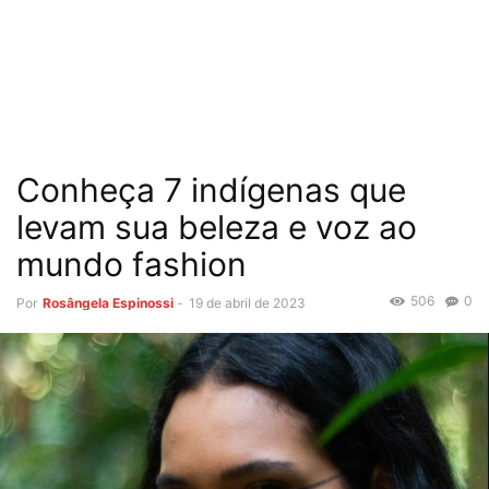
Conheça 7 indígenas que
levam sua beleza e voz ao
mundo fashion
506
0
Por
Rosângela Espinossi
-
19 de abril de 2023