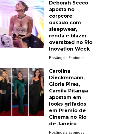
Deborah Secco
aposta no
corpcore
ousado com
sleepwear,
renda e blazer
oversized no Rio
Inovation Week
Rosângela Espinossi
Carolina
Dieckmmann,
Gloria Pires,
Camila Pitanga
apostam em
looks grifados
em Prêmio de
Cinema no Rio
de Janeiro
Rosângela Espinossi