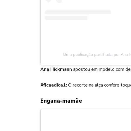
Uma publicação partilhada por Ana
Ana Hickmann
apostou em modelo com detal
#ficaadica1:
O recorte na alça confere toqu
Engana-mamãe