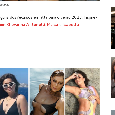
odução)
lguns dos recursos em alta para o verão 2023. Inspire-
ann
,
Giovanna Antonelli
,
Maisa
e
Isabella