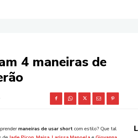
am 4 maneiras de
erão
L
aprender
maneiras de usar short
com estilo? Que tal
ks de
Jade Picon
,
Maisa
,
Larissa Manoela
e
Giovanna