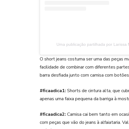
Uma publicação partilhada por Larissa
O short jeans costuma ser uma das peças mais
facilidade de combinar com diferentes parte
barra desfiada junto com camisa com botões 
#ficaadica1:
Short
s de cintura alta, que cu
apenas uma faixa pequena da barriga à mostr
#ficaadica2:
Camisa
cai bem tanto em ocasi
com peças que vão do jeans à alfaiataria. Va