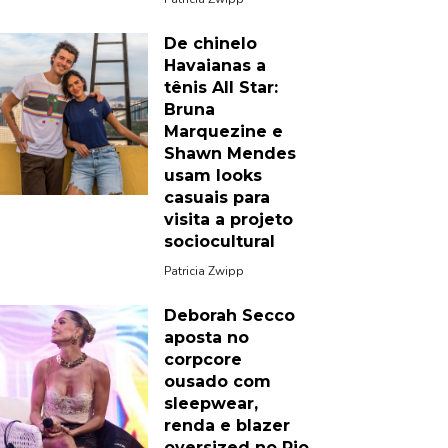
De chinelo
Havaianas a
tênis All Star:
Bruna
Marquezine e
Shawn Mendes
usam looks
casuais para
visita a projeto
sociocultural
Patricia Zwipp
Deborah Secco
aposta no
corpcore
ousado com
sleepwear,
renda e blazer
oversized no Rio