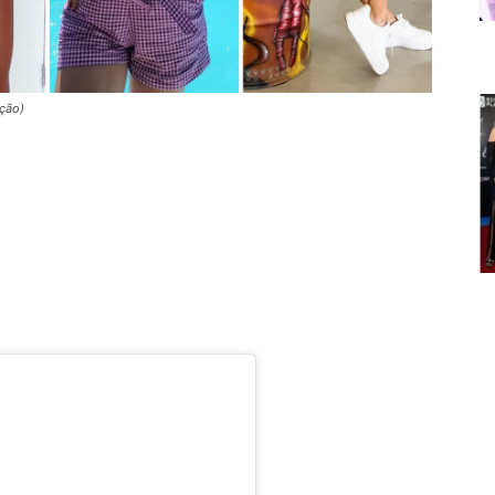
ução)