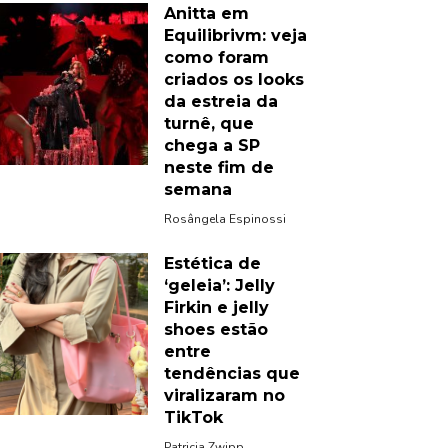
Anitta em
Equilibrivm: veja
como foram
criados os looks
da estreia da
turnê, que
chega a SP
neste fim de
semana
Rosângela Espinossi
Estética de
‘geleia’: Jelly
Firkin e jelly
shoes estão
entre
tendências que
viralizaram no
TikTok
Patricia Zwipp