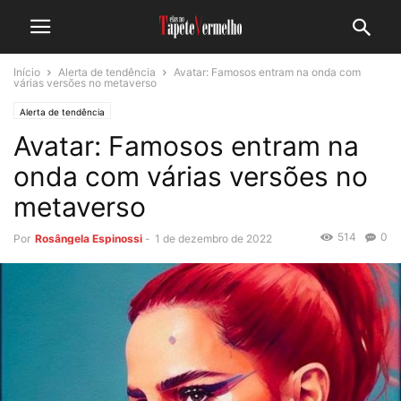
Início
Alerta de tendência
Avatar: Famosos entram na onda com
várias versões no metaverso
Alerta de tendência
Avatar: Famosos entram na
onda com várias versões no
metaverso
514
0
Por
Rosângela Espinossi
-
1 de dezembro de 2022