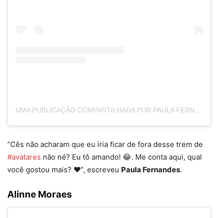
UMA PUBLICAÇÃO COMPARTILHADA POR PAULA FERNANDES 🚪 (@PAULAFERNANDES)
“Cês não acharam que eu iria ficar de fora desse trem de
#avatares
não né? Eu tô amando! 😂. Me conta aqui, qual
você gostou mais? ❤️”, escreveu
Paula Fernandes
.
Alinne Moraes