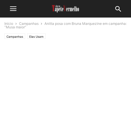
Início
Campanhas
Anitta posa com Bruna Marquezine em campanha:
“Musa maior”
Campanhas
Elas Usam