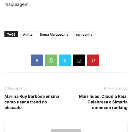
maquiagem.
TAGS
Anitta
Bruna Marquezine
campanha
Artigo anterior
Próximo artigo
Marina Ruy Barbosa ensina
Mais lidas: Claudia Raia,
como usar a trend do
Calabresa e Simaria
plissado
dominam ranking