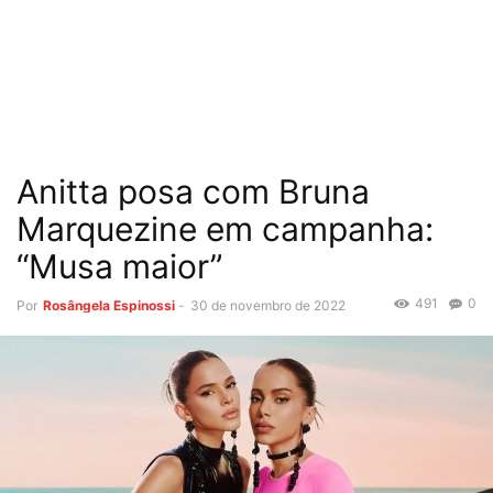
Anitta posa com Bruna
Marquezine em campanha:
“Musa maior”
491
0
Por
Rosângela Espinossi
-
30 de novembro de 2022