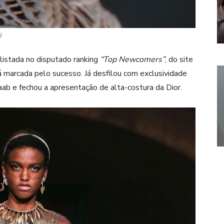
)
 listada no disputado ranking
“Top Newcomers”
, do site
tá marcada pelo sucesso. Já desfilou com exclusividade
aab e fechou a apresentação de alta-costura da Dior.