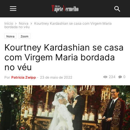
Início
Noiva
Kourtney Kardashian se casa com Virgem Maria
bordada no véu
Noiva
Zoom
Kourtney Kardashian se casa
com Virgem Maria bordada
no véu
234
0
Por
Patricia Zwipp
-
23 de maio de 2022