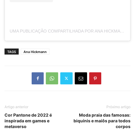
UMA PUBLICAÇÃO COMPARTILHADA POR ANA HICKMANN (@AHICKMANN)
TAGS
Ana Hickmann
Artigo anterior
Próximo artigo
Cor Pantone de 2022 é
Moda praia das famosas:
inspirada em games e
biquínis e maiôs para todos
metaverso
corpos