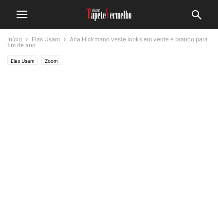
Início
Elas Usam
Ana Hickmann veste looks em verde e branco para
fim de ano
Elas Usam
Zoom