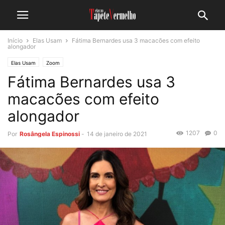
Início
Elas Usam
Fátima Bernardes usa 3 macacões com efeito
alongador
Elas Usam
Zoom
Fátima Bernardes usa 3
macacões com efeito
alongador
1207
0
Por
Rosângela Espinossi
-
14 de janeiro de 2021