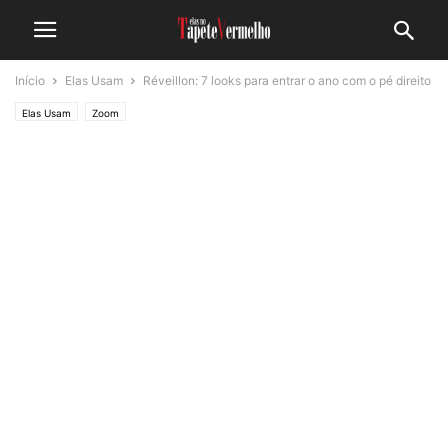
Início
Elas Usam
Réveillon: 7 looks para entrar o ano com o pé direito
Elas Usam
Zoom