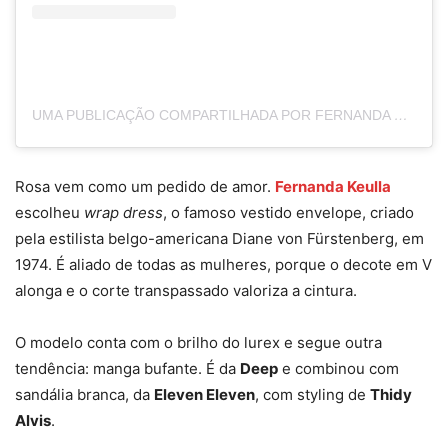
UMA PUBLICAÇÃO COMPARTILHADA POR FERNANDA KEULLA (@FERNANDAKEULLA)
Rosa vem como um pedido de amor.
Fernanda Keulla
escolheu
wrap dress
, o famoso vestido envelope, criado
pela estilista belgo-americana Diane von Fürstenberg, em
1974. É aliado de todas as mulheres, porque o decote em V
alonga e o corte transpassado valoriza a cintura.
O modelo conta com o brilho do lurex e segue outra
tendência: manga bufante. É da
Deep
e combinou com
sandália branca, da
Eleven Eleven
, com styling de
Thidy
Alvis
.