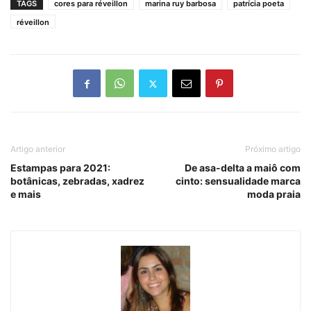
TAGS
cores para réveillon
marina ruy barbosa
patrícia poeta
réveillon
Artigo anterior
Próximo artigo
Estampas para 2021:
De asa-delta a maiô com
botânicas, zebradas, xadrez
cinto: sensualidade marca
e mais
moda praia