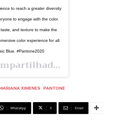
ience to reach a greater diversity
eryone to engage with the color.
, taste, and texture to make the
mersive color experience for all.
ssic Blue. #Pantone2020
Uma publicação compartilhada por
(@pant
PANTONE
MARIANA XIMENES
PANTONE
WhatsApp
X
Email