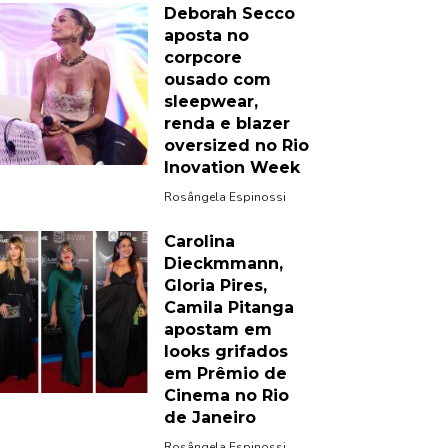
Deborah Secco
aposta no
corpcore
ousado com
sleepwear,
renda e blazer
oversized no Rio
Inovation Week
Rosângela Espinossi
Carolina
Dieckmmann,
Gloria Pires,
Camila Pitanga
apostam em
looks grifados
em Prêmio de
Cinema no Rio
de Janeiro
Rosângela Espinossi