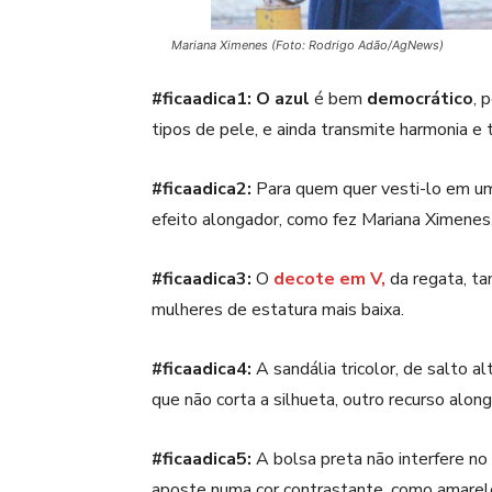
Mariana Ximenes (Foto: Rodrigo Adão/AgNews)
#ficaadica1: O
azul
é bem
democrático
, 
tipos de pele, e ainda transmite harmonia e t
#ficaadica2:
Para quem quer vesti-lo em u
efeito alongador, como fez Mariana Ximenes
#ficaadica3:
O
decote em V,
da regata, ta
mulheres de estatura mais baixa.
#ficaadica4:
A sandália tricolor, de salto al
que não corta a silhueta, outro recurso along
#ficaadica5:
A bolsa preta não interfere no
aposte numa cor contrastante, como amarelo,