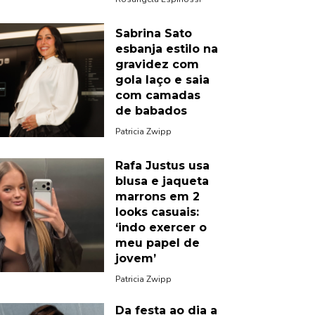
Sabrina Sato
esbanja estilo na
gravidez com
gola laço e saia
com camadas
de babados
Patricia Zwipp
Rafa Justus usa
blusa e jaqueta
marrons em 2
looks casuais:
‘indo exercer o
meu papel de
jovem’
Patricia Zwipp
Da festa ao dia a