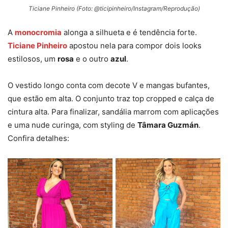
Ticiane Pinheiro (Foto: @ticipinheiro/Instagram/Reprodução)
A
monocromia
alonga a silhueta e é tendência forte.
Ticiane Pinheiro
apostou nela para compor dois looks
estilosos, um
rosa
e o outro
azul
.
O vestido longo conta com decote V e mangas bufantes,
que estão em alta. O conjunto traz top cropped e calça de
cintura alta. Para finalizar, sandália marrom com aplicações
e uma nude curinga, com styling de
Tâmara Guzmán
.
Confira detalhes: