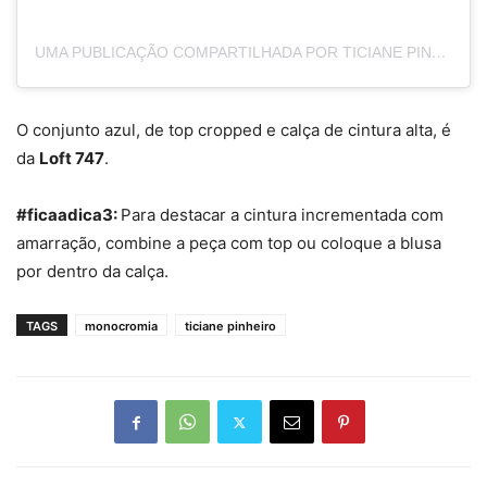
UMA PUBLICAÇÃO COMPARTILHADA POR TICIANE PINHEIRO 🅰️+ (@TICIPINHEIRO)
O conjunto azul, de top cropped e calça de cintura alta, é
da
Loft 747
.
#ficaadica3:
Para destacar a cintura incrementada com
amarração, combine a peça com top ou coloque a blusa
por dentro da calça.
TAGS
monocromia
ticiane pinheiro