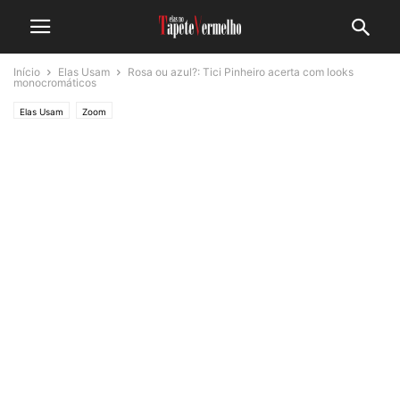
Início
Elas Usam
Rosa ou azul?: Tici Pinheiro acerta com looks
monocromáticos
Elas Usam
Zoom