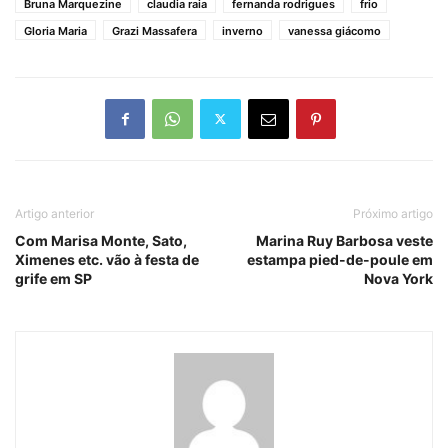
Bruna Marquezine
claudia raia
fernanda rodrigues
frio
Gloria Maria
Grazi Massafera
inverno
vanessa giácomo
Artigo anterior
Próximo artigo
Com Marisa Monte, Sato,
Marina Ruy Barbosa veste
Ximenes etc. vão à festa de
estampa pied-de-poule em
grife em SP
Nova York