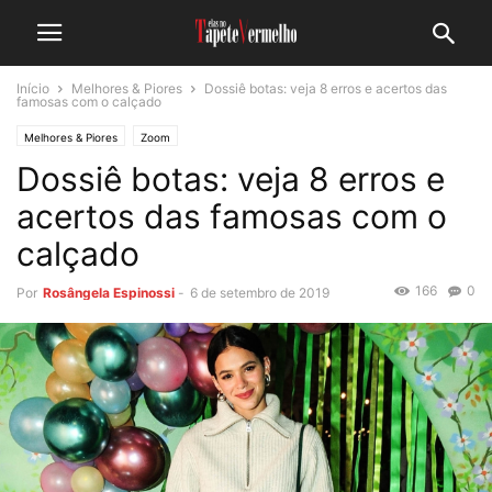
Início
Melhores & Piores
Dossiê botas: veja 8 erros e acertos das
famosas com o calçado
Melhores & Piores
Zoom
Dossiê botas: veja 8 erros e
acertos das famosas com o
calçado
166
0
Por
Rosângela Espinossi
-
6 de setembro de 2019