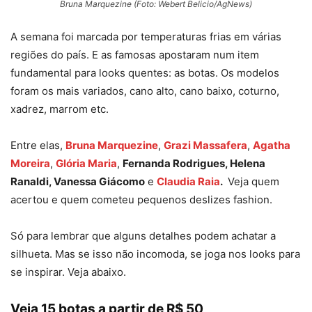
Bruna Marquezine (Foto: Webert Belicio/AgNews)
A semana foi marcada por temperaturas frias em várias
regiões do país. E as famosas apostaram num item
fundamental para looks quentes: as botas. Os modelos
foram os mais variados, cano alto, cano baixo, coturno,
xadrez, marrom etc.
Entre elas,
Bruna Marquezine
,
Grazi Massafera
,
Agatha
Moreira
,
Glória Maria
,
Fernanda Rodrigues, Helena
Ranaldi, Vanessa Giácomo
e
Claudia Raia
.
Veja quem
acertou e quem cometeu pequenos deslizes fashion.
Só para lembrar que alguns detalhes podem achatar a
silhueta. Mas se isso não incomoda, se joga nos looks para
se inspirar. Veja abaixo.
Veja 15 botas a partir de R$ 50