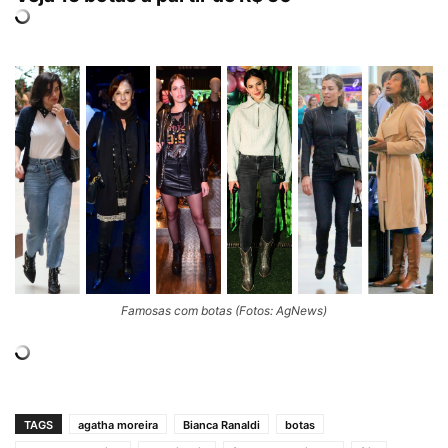
Famosas com botas (Fotos: AgNews)
TAGS
agatha moreira
Bianca Ranaldi
botas