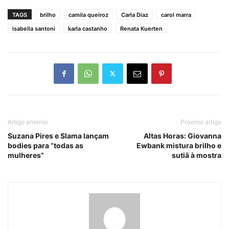
TAGS
brilho
camila queiroz
Carla Diaz
carol marra
isabella santoni
karla castanho
Renata Kuerten
Artigo anterior
Próximo artigo
Suzana Pires e Slama lançam
Altas Horas: Giovanna
bodies para “todas as
Ewbank mistura brilho e
mulheres”
sutiã à mostra