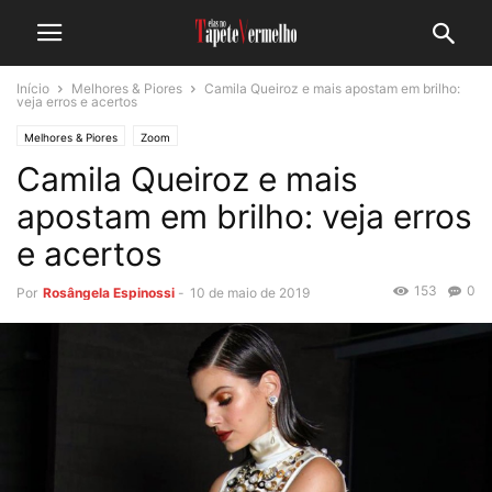
Início
Melhores & Piores
Camila Queiroz e mais apostam em brilho:
veja erros e acertos
Melhores & Piores
Zoom
Camila Queiroz e mais
apostam em brilho: veja erros
e acertos
153
0
Por
Rosângela Espinossi
-
10 de maio de 2019