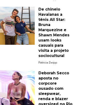
De chinelo
Havaianas a
tênis All Star:
Bruna
Marquezine e
Shawn Mendes
usam looks
casuais para
visita a projeto
sociocultural
Patricia Zwipp
Deborah Secco
aposta no
corpcore
ousado com
sleepwear,
renda e blazer
oversized no Rio