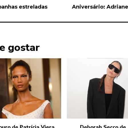
panhas estreladas
Aniversário: Adriane 
e gostar
ouro de Patrícia Viera
Deborah Secco de