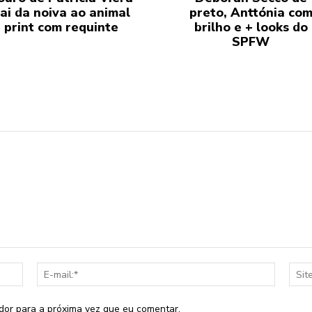
ai da noiva ao animal
preto, Anttónia co
print com requinte
brilho e + looks do
SPFW
Nome:*
E-
mail:*
dor para a próxima vez que eu comentar.