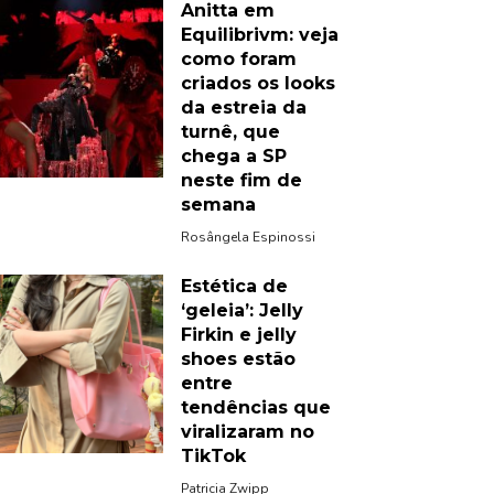
Anitta em
Equilibrivm: veja
como foram
criados os looks
da estreia da
turnê, que
chega a SP
neste fim de
semana
Rosângela Espinossi
Estética de
‘geleia’: Jelly
Firkin e jelly
shoes estão
entre
tendências que
viralizaram no
TikTok
Patricia Zwipp