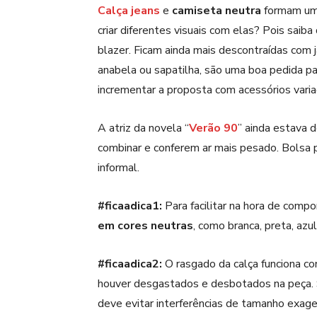
Calça jeans
e
camiseta neutra
formam uma 
criar diferentes visuais com elas? Pois sai
blazer. Ficam ainda mais descontraídas com 
anabela ou sapatilha, são uma boa pedida pa
incrementar a proposta com acessórios varia
A atriz da novela “
Verão 90
” ainda estava d
combinar e conferem ar mais pesado. Bolsa pr
informal.
#ficaadica1:
Para facilitar na hora de compo
em cores neutras
, como branca, preta, azu
#ficaadica2:
O rasgado da calça funciona co
houver desgastados e desbotados na peça. 
deve evitar interferências de tamanho exag