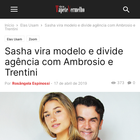
Início
Elas Usam
Sasha vira modelo e divide agência com Ambrosio e
Trentini
Elas Usam
Zoom
Sasha vira modelo e divide
agência com Ambrosio e
Trentini
373
0
Por
Rosângela Espinossi
-
17 de abril de 2019