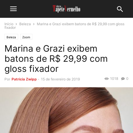
Início
Beleza
Marina e Grazi exibem batons de R$ 29,99 com gloss
fixador
Beleza
Zoom
Marina e Grazi exibem
batons de R$ 29,99 com
gloss fixador
1018
0
Por
Patricia Zwipp
-
15 de fevereiro de 2019