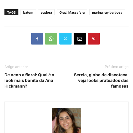
TAGS
batom
eudora
Grazi Massafera
marina ruy barbosa
Artigo anterior
Próximo artigo
De neon a floral: Qual é o
Sereia, globo de discoteca:
look mais bonito da Ana
veja looks prateados das
Hickmann?
famosas