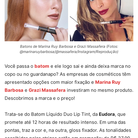
Batons de Marina Ruy Barbosa e Grazi Massafera (Fotos:
@marinaruybarbosa/@massafera/Instagram/Reprodução)
Você passa o
batom
e ele logo sai e ainda deixa marca no
copo ou no guardanapo? As empresas de cosméticos têm
apresentado opções com maior fixação e
Marina Ruy
Barbosa
e
Grazi Massafera
investiram no mesmo produto.
Descobrimos a marca e o preço!
Trata-se do Batom Líquido Duo Lip Tint, da
Eudora
, que
promete até 12 horas de resultado intenso. Em uma das
pontas, traz a cor e, na outra, gloss fixador. As tonalidades