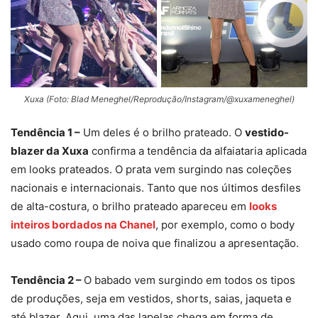
Xuxa (Foto: Blad Meneghel/Reprodução/Instagram/@xuxameneghel)
Tendência 1 –
Um deles é o brilho prateado. O
vestido-
blazer da Xuxa
confirma a tendência da alfaiataria aplicada
em looks prateados. O prata vem surgindo nas coleções
nacionais e internacionais. Tanto que nos últimos desfiles
de alta-costura, o brilho prateado apareceu em
looks
inteiros bordados na Chanel
, por exemplo, como o body
usado como roupa de noiva que finalizou a apresentação.
Tendência 2 –
O babado vem surgindo em todos os tipos
de produções, seja em vestidos, shorts, saias, jaqueta e
até blazer. Aqui, uma das lapelas chega em forma de