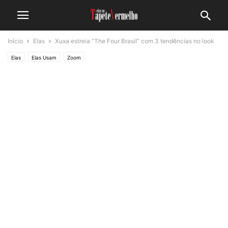
Início
Elas
Xuxa estreia “The Four Brasil” com 3 tendências no look
Elas
Elas Usam
Zoom