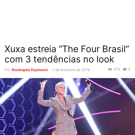
Xuxa estreia “The Four Brasil”
com 3 tendências no look
976
0
Por
Rosângela Espinossi
-
7 de fevereiro de 2019