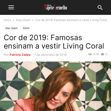
Início
Elas Usam
Cor de 2019: Famosas ensinam a vestir Living Coral
Elas Usam
Zoom
Cor de 2019: Famosas
ensinam a vestir Living Coral
479
0
Por
Patricia Zwipp
-
7 de dezembro de 2018