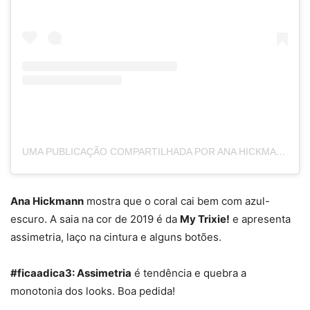
UMA PUBLICAÇÃO COMPARTILHADA POR ANA HICKMANN 🅰️➕ (@AHICKMANN)
Ana Hickmann
mostra que o coral cai bem com azul-
escuro. A saia na cor de 2019 é da
My Trixie!
e apresenta
assimetria, laço na cintura e alguns botões.
#ficaadica3: Assimetria
é tendência e quebra a
monotonia dos looks. Boa pedida!