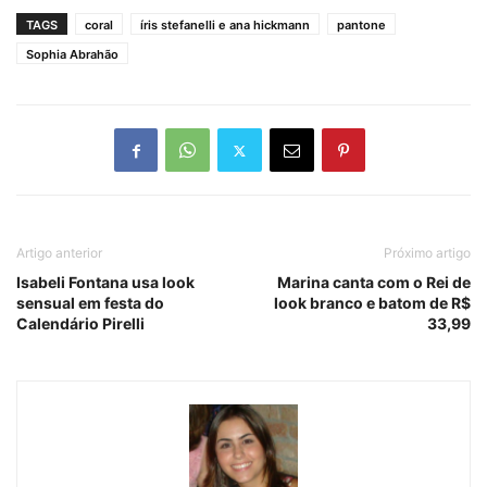
TAGS
coral
íris stefanelli e ana hickmann
pantone
Sophia Abrahão
Artigo anterior
Próximo artigo
Isabeli Fontana usa look
Marina canta com o Rei de
sensual em festa do
look branco e batom de R$
Calendário Pirelli
33,99