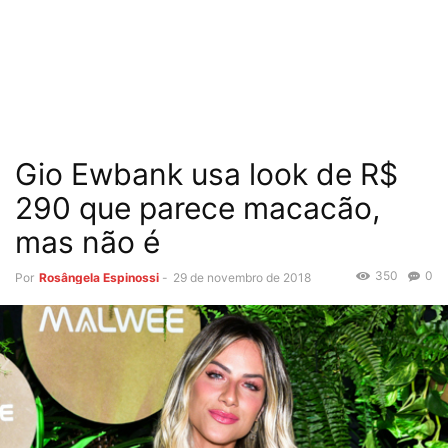
Gio Ewbank usa look de R$
290 que parece macacão,
mas não é
350
0
Por
Rosângela Espinossi
-
29 de novembro de 2018