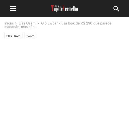
Início
Elas Usam
Gio Ewbank usa look de R$ 290 que parece
macacão, mas não...
Elas Usam
Zoom