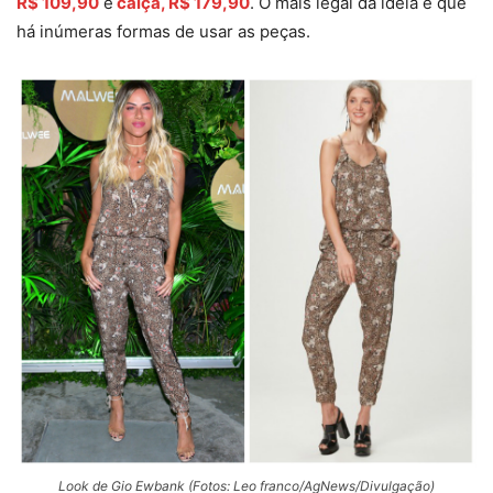
R$ 109,90
e
calça, R$ 179,90
. O mais legal da ideia é que
há inúmeras formas de usar as peças.
Look de Gio Ewbank (Fotos: Leo franco/AgNews/Divulgação)