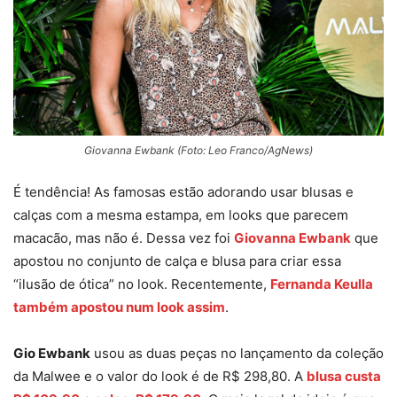
Giovanna Ewbank (Foto: Leo Franco/AgNews)
É tendência! As famosas estão adorando usar blusas e
calças com a mesma estampa, em looks que parecem
macacão, mas não é. Dessa vez foi
Giovanna Ewbank
que
apostou no conjunto de calça e blusa para criar essa
“ilusão de ótica” no look. Recentemente,
Fernanda Keulla
também apostou num look assim
.
Gio Ewbank
usou as duas peças no lançamento da coleção
da Malwee e o valor do look é de R$ 298,80. A
blusa custa