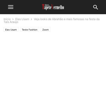
Início
Elas Usam
Veja looks de Abrahão e mais famosas na festa da
Taís Araújo
Elas Usam
Teste Fashion
Zoom