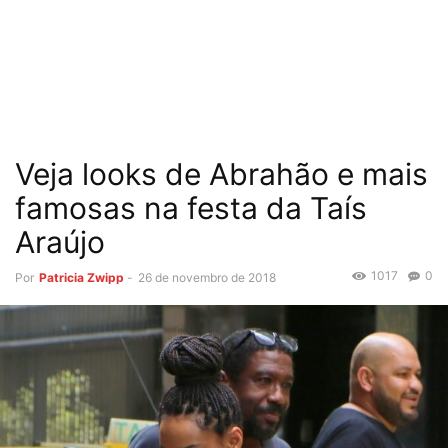
Veja looks de Abrahão e mais
famosas na festa da Taís
Araújo
1017
0
Por
Patricia Zwipp
-
26 de novembro de 2018