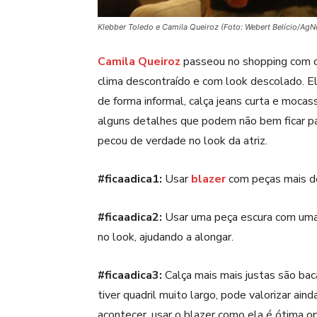
Klebber Toledo e Camila Queiroz (Foto: Webert Belício/Ag
Camila Queiroz
passeou no shopping com o
clima descontraído e com look descolado. El
de forma informal, calça jeans curta e moc
alguns detalhes que podem não bem ficar p
pecou de verdade no look da atriz.
#ficaadica1:
Usar
blazer
com peças mais de
#ficaadica2:
Usar uma peça escura com uma m
no look, ajudando a alongar.
#ficaadica3:
Calça mais mais justas são ba
tiver quadril muito largo, pode valorizar ain
acontecer, usar o blazer como ela é ótima o