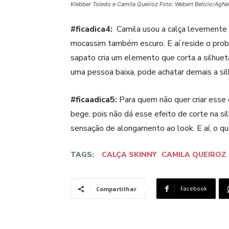
Klebber Toledo e Camila Queiroz Foto: Webert Belício/AgN
#ficadica4:
Camila usou a calça levemente m
mocassim também escuro. E aí reside o probl
sapato cria um elemento que corta a silhueta
uma pessoa baixa, pode achatar demais a sil
#ficaadica5:
Para quem não quer criar esse
bege, pois não dá esse efeito de corte na s
sensação de alongamento ao look. E aí, o q
TAGS:
CALÇA SKINNY
CAMILA QUEIROZ
Facebook
Compartilhar