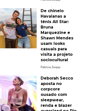
De chinelo
Havaianas a
tênis All Star:
Bruna
Marquezine e
Shawn Mendes
usam looks
casuais para
visita a projeto
sociocultural
Patricia Zwipp
Deborah Secco
aposta no
corpcore
ousado com
sleepwear,
renda e blazer
oversized no Rio