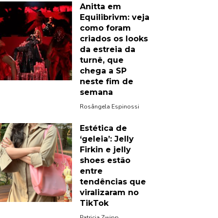
Anitta em
Equilibrivm: veja
como foram
criados os looks
da estreia da
turnê, que
chega a SP
neste fim de
semana
Rosângela Espinossi
Estética de
‘geleia’: Jelly
Firkin e jelly
shoes estão
entre
tendências que
viralizaram no
TikTok
Patricia Zwipp