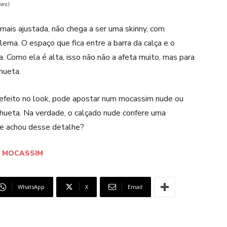
ews)
ais ajustada, não chega a ser uma skinny, com
ema. O espaço que fica entre a barra da calça e o
. Como ela é alta, isso não não a afeta muito, mas para
hueta.
 efeito no look, pode apostar num mocassim nude ou
ilhueta. Na verdade, o calçado nude confere uma
ue achou desse detalhe?
MOCASSIM
WhatsApp
X
Email