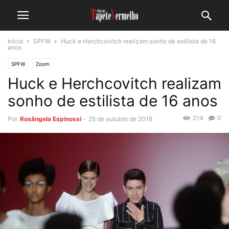
Início
SPFW
Huck e Herchcovitch realizam sonho de estilista de 16
anos
SPFW
Zoom
Huck e Herchcovitch realizam
sonho de estilista de 16 anos
214
0
Por
Rosângela Espinossi
-
25 de outubro de 2018