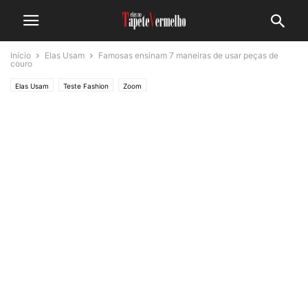
Início
Elas Usam
Famosas ensinam 7 maneiras de usar peças de
couro
Elas Usam
Teste Fashion
Zoom