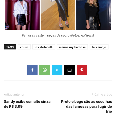
Famosas vestem peças de couro (Fotos: AgNews)
TAGS
couro
íris stefanelli
marina ruy barbosa
taís araújo
Artigo anterior
Próximo artigo
Sandy exibe esmalte cinza
Preto e bege são as escolhas
de R$ 3,99
das famosas para fugir do
frio