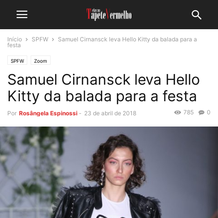
Início
SPFW
Samuel Cirnansck leva Hello Kitty da balada para a
festa
SPFW
Zoom
Samuel Cirnansck leva Hello
Kitty da balada para a festa
785
0
Por
Rosângela Espinossi
-
23 de abril de 2018