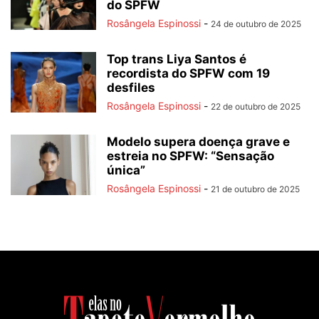
do SPFW
Rosângela Espinossi
-
24 de outubro de 2025
Top trans Liya Santos é
recordista do SPFW com 19
desfiles
Rosângela Espinossi
-
22 de outubro de 2025
Modelo supera doença grave e
estreia no SPFW: “Sensação
única”
Rosângela Espinossi
-
21 de outubro de 2025