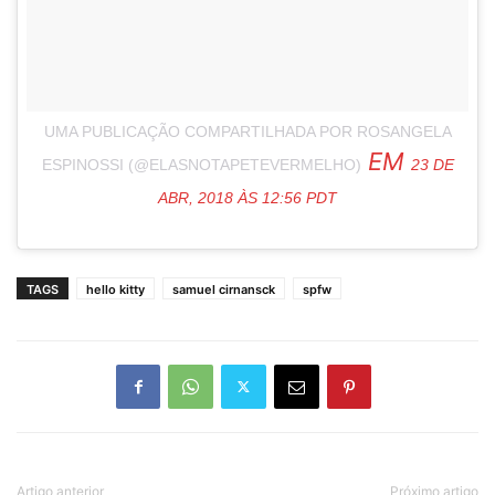
UMA PUBLICAÇÃO COMPARTILHADA POR ROSANGELA
EM
ESPINOSSI (@ELASNOTAPETEVERMELHO)
23 DE
ABR, 2018 ÀS 12:56 PDT
TAGS
hello kitty
samuel cirnansck
spfw
Artigo anterior
Próximo artigo