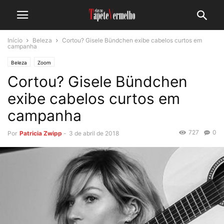
Início
Beleza
Cortou? Gisele Bündchen exibe cabelos curtos em
campanha
Beleza
Zoom
Cortou? Gisele Bündchen
exibe cabelos curtos em
campanha
727
0
Por
Patricia Zwipp
-
3 de abril de 2018